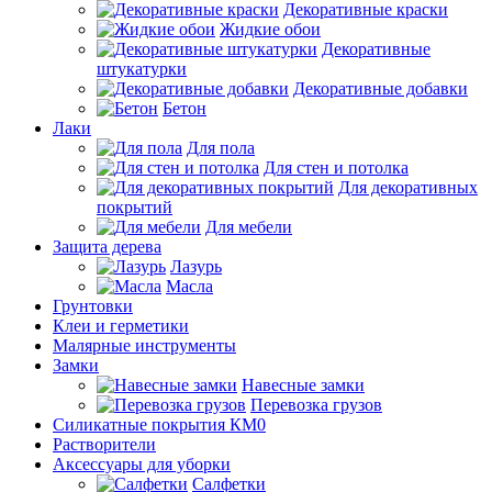
Декоративные краски
Жидкие обои
Декоративные
штукатурки
Декоративные добавки
Бетон
Лаки
Для пола
Для стен и потолка
Для декоративных
покрытий
Для мебели
Защита дерева
Лазурь
Масла
Грунтовки
Клеи и герметики
Малярные инструменты
Замки
Навесные замки
Перевозка грузов
Силикатные покрытия КМ0
Растворители
Аксессуары для уборки
Салфетки