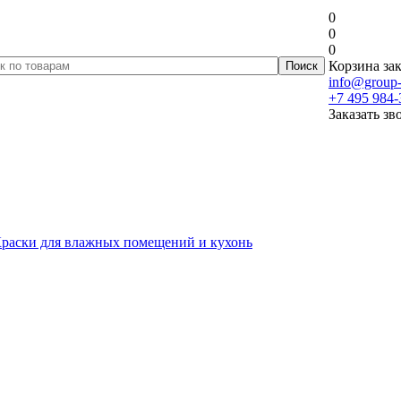
0
0
0
Корзина зак
info@group-
+7 495 984-
Заказать зв
раски для влажных помещений и кухонь