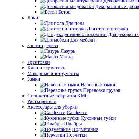
Декоративные ш
Декоративные доба
Бетон
Лаки
Для пола
Для стен и потолка
Для декорати
Для мебели
Защита дерева
Лазурь
Масла
Грунтовки
Клеи и герметики
Малярные инструменты
Замки
Навесные замки
Перевозка грузов
Силикатные покрытия КМ0
Растворители
Аксессуары для уборки
Салфетки
Кухонные губки
Швабры
Подметание
Перчатки