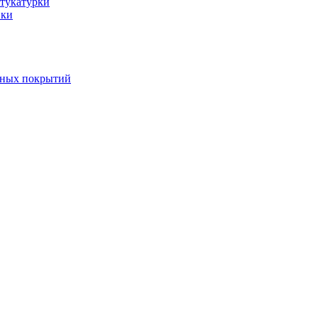
тукатурки
вки
вных покрытий