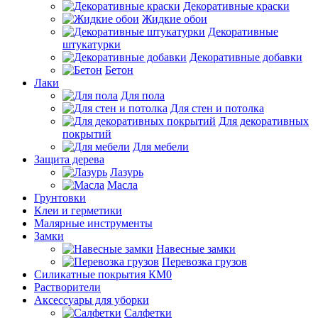
Декоративные краски
Жидкие обои
Декоративные
штукатурки
Декоративные добавки
Бетон
Лаки
Для пола
Для стен и потолка
Для декоративных
покрытий
Для мебели
Защита дерева
Лазурь
Масла
Грунтовки
Клеи и герметики
Малярные инструменты
Замки
Навесные замки
Перевозка грузов
Силикатные покрытия КМ0
Растворители
Аксессуары для уборки
Салфетки