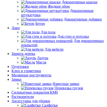
Декоративные краски
Жидкие обои
Декоративные
штукатурки
Декоративные добавки
Бетон
Лаки
Для пола
Для стен и потолка
Для декоративных
покрытий
Для мебели
Защита дерева
Лазурь
Масла
Грунтовки
Клеи и герметики
Малярные инструменты
Замки
Навесные замки
Перевозка грузов
Силикатные покрытия КМ0
Растворители
Аксессуары для уборки
Салфетки