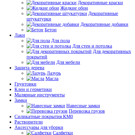
Декоративные краски
Жидкие обои
Декоративные
штукатурки
Декоративные добавки
Бетон
Лаки
Для пола
Для стен и потолка
Для декоративных
покрытий
Для мебели
Защита дерева
Лазурь
Масла
Грунтовки
Клеи и герметики
Малярные инструменты
Замки
Навесные замки
Перевозка грузов
Силикатные покрытия КМ0
Растворители
Аксессуары для уборки
Салфетки