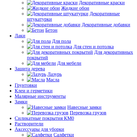
Декоративные краски
Жидкие обои
Декоративные
штукатурки
Декоративные добавки
Бетон
Лаки
Для пола
Для стен и потолка
Для декоративных
покрытий
Для мебели
Защита дерева
Лазурь
Масла
Грунтовки
Клеи и герметики
Малярные инструменты
Замки
Навесные замки
Перевозка грузов
Силикатные покрытия КМ0
Растворители
Аксессуары для уборки
Салфетки