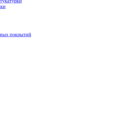
тукатурки
вки
вных покрытий