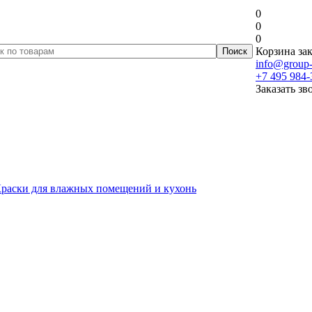
0
0
0
Корзина зак
info@group-
+7 495 984-
Заказать зв
раски для влажных помещений и кухонь