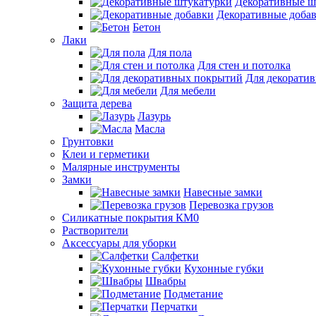
Декоративные ш
Декоративные доба
Бетон
Лаки
Для пола
Для стен и потолка
Для декорати
Для мебели
Защита дерева
Лазурь
Масла
Грунтовки
Клеи и герметики
Малярные инструменты
Замки
Навесные замки
Перевозка грузов
Силикатные покрытия КМ0
Растворители
Аксессуары для уборки
Салфетки
Кухонные губки
Швабры
Подметание
Перчатки