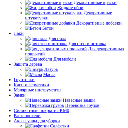
Декоративные краски
Жидкие обои
Декоративные
штукатурки
Декоративные добавки
Бетон
Лаки
Для пола
Для стен и потолка
Для декоративных
покрытий
Для мебели
Защита дерева
Лазурь
Масла
Грунтовки
Клеи и герметики
Малярные инструменты
Замки
Навесные замки
Перевозка грузов
Силикатные покрытия КМ0
Растворители
Аксессуары для уборки
Салфетки