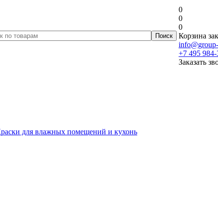
0
0
0
Корзина зак
info@group-
+7 495 984-
Заказать зв
раски для влажных помещений и кухонь