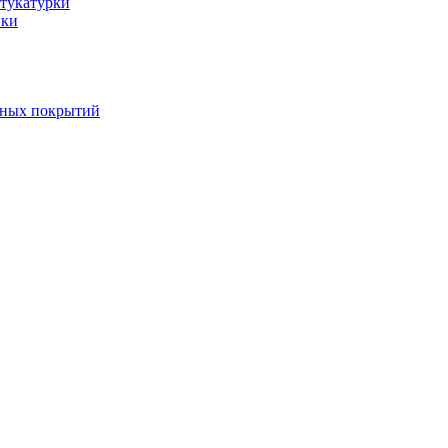
тукатурки
вки
вных покрытий