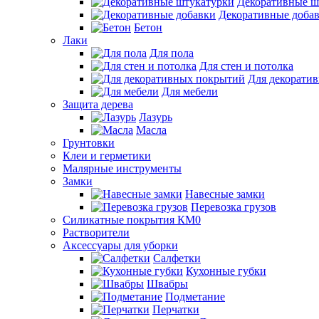
Декоративные ш
Декоративные доба
Бетон
Лаки
Для пола
Для стен и потолка
Для декорати
Для мебели
Защита дерева
Лазурь
Масла
Грунтовки
Клеи и герметики
Малярные инструменты
Замки
Навесные замки
Перевозка грузов
Силикатные покрытия КМ0
Растворители
Аксессуары для уборки
Салфетки
Кухонные губки
Швабры
Подметание
Перчатки