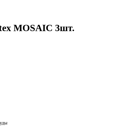
ntex MOSAIC 3шт.
суды