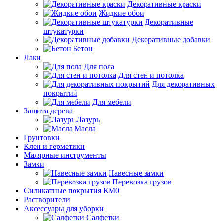
Декоративные краски
Жидкие обои
Декоративные
штукатурки
Декоративные добавки
Бетон
Лаки
Для пола
Для стен и потолка
Для декоративных
покрытий
Для мебели
Защита дерева
Лазурь
Масла
Грунтовки
Клеи и герметики
Малярные инструменты
Замки
Навесные замки
Перевозка грузов
Силикатные покрытия КМ0
Растворители
Аксессуары для уборки
Салфетки