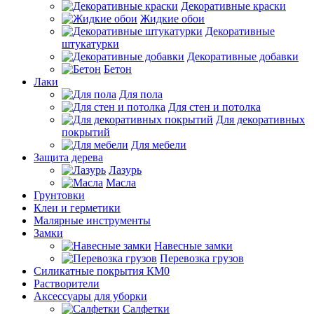
Декоративные краски
Жидкие обои
Декоративные
штукатурки
Декоративные добавки
Бетон
Лаки
Для пола
Для стен и потолка
Для декоративных
покрытий
Для мебели
Защита дерева
Лазурь
Масла
Грунтовки
Клеи и герметики
Малярные инструменты
Замки
Навесные замки
Перевозка грузов
Силикатные покрытия КМ0
Растворители
Аксессуары для уборки
Салфетки