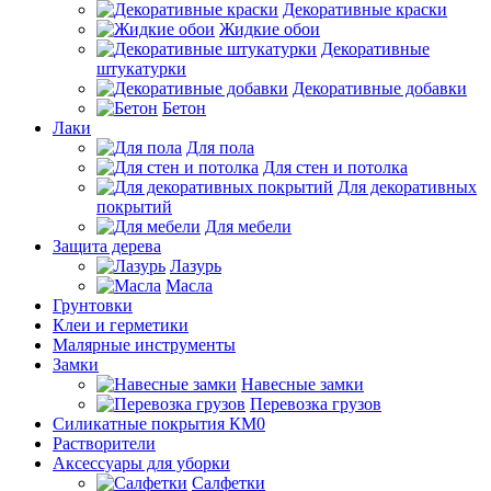
Декоративные краски
Жидкие обои
Декоративные
штукатурки
Декоративные добавки
Бетон
Лаки
Для пола
Для стен и потолка
Для декоративных
покрытий
Для мебели
Защита дерева
Лазурь
Масла
Грунтовки
Клеи и герметики
Малярные инструменты
Замки
Навесные замки
Перевозка грузов
Силикатные покрытия КМ0
Растворители
Аксессуары для уборки
Салфетки