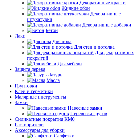
Декоративные краски
Жидкие обои
Декоративные
штукатурки
Декоративные добавки
Бетон
Лаки
Для пола
Для стен и потолка
Для декоративных
покрытий
Для мебели
Защита дерева
Лазурь
Масла
Грунтовки
Клеи и герметики
Малярные инструменты
Замки
Навесные замки
Перевозка грузов
Силикатные покрытия КМ0
Растворители
Аксессуары для уборки
Салфетки