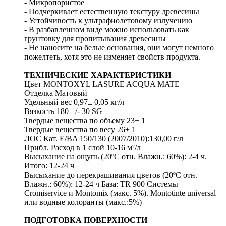
- Микропористое
- Подчеркивает естественную текстуру древесины
- Устойчивость к ультрафиолетовому излучению
- В разбавленном виде можно использовать как
грунтовку для пропитывания древесины
- Не наносите на белые основания, они могут немного
пожелтеть, хотя это не изменяет свойств продукта.
ТЕХНИЧЕСКИЕ ХАРАКТЕРИСТИКИ
Цвет MONTOXYL LASURE ACQUA MATE
Отделка Матовый
Удельный вес 0,97± 0,05 кг/л
Вязкость 180 +/- 30 SG
Твердые вещества по объему 23± 1
Твердые вещества по весу 26± 1
ЛОС Кат. E/BA 150/130 (2007/2010):130,00 г/л
Прибл. Расход в 1 слой 10-16 м²/л
Высыхание на ощупь (20ºC отн. Влажн.: 60%): 2-4 ч.
Итого: 12-24 ч
Высыхание до перекрашивания цветов (20ºC отн.
Влажн.: 60%): 12-24 ч База: TR 900 Системы
Cromiservice и Montomix (макс. 5%). Montotinte universal
или водные колоранты (макс.:5%)
ПОДГОТОВКА ПОВЕРХНОСТИ