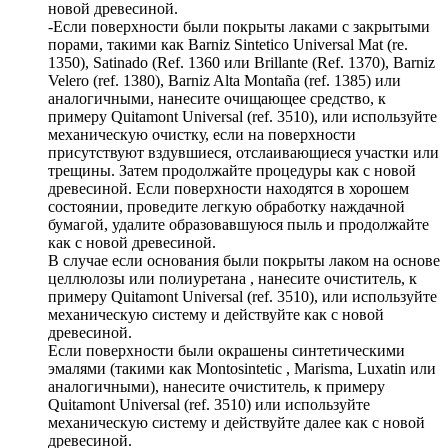
новой древесиной.
-Если поверхности были покрыты лаками с закрытыми
порами, такими как Barniz Sintetico Universal Mat (re.
1350), Satinado (Ref. 1360 или Brillante (Ref. 1370), Barniz
Velero (ref. 1380), Barniz Alta Montaña (ref. 1385) или
аналогичными, нанесите очищающее средство, к
примеру Quitamont Universal (ref. 3510), или используйте
механическую очистку, если на поверхности
присутствуют вздувшиеся, отслаивающиеся участки или
трещины. Затем продолжайте процедуры как с новой
древесиной. Если поверхности находятся в хорошем
состоянии, проведите легкую обработку наждачной
бумагой, удалите образовавшуюся пыль и продолжайте
как с новой древесиной.
В случае если основания были покрыты лаком на основе
целлюлозы или полиуретана , нанесите очиститель, к
примеру Quitamont Universal (ref. 3510), или используйте
механическую систему и действуйте как с новой
древесиной.
Если поверхности были окрашены синтетическими
эмалями (такими как Montosintetic , Marisma, Luxatin или
аналогичными), нанесите очиститель, к примеру
Quitamont Universal (ref. 3510) или используйте
механическую систему и действуйте далее как с новой
древесиной.