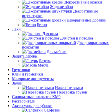
Декоративные краски
Жидкие обои
Декоративные
штукатурки
Декоративные добавки
Бетон
Лаки
Для пола
Для стен и потолка
Для декоративных
покрытий
Для мебели
Защита дерева
Лазурь
Масла
Грунтовки
Клеи и герметики
Малярные инструменты
Замки
Навесные замки
Перевозка грузов
Силикатные покрытия КМ0
Растворители
Аксессуары для уборки
Салфетки