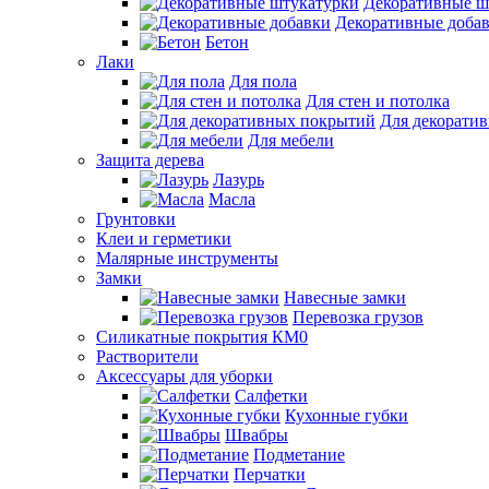
Декоративные ш
Декоративные доба
Бетон
Лаки
Для пола
Для стен и потолка
Для декорати
Для мебели
Защита дерева
Лазурь
Масла
Грунтовки
Клеи и герметики
Малярные инструменты
Замки
Навесные замки
Перевозка грузов
Силикатные покрытия КМ0
Растворители
Аксессуары для уборки
Салфетки
Кухонные губки
Швабры
Подметание
Перчатки