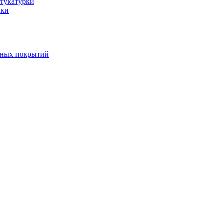
тукатурки
вки
вных покрытий