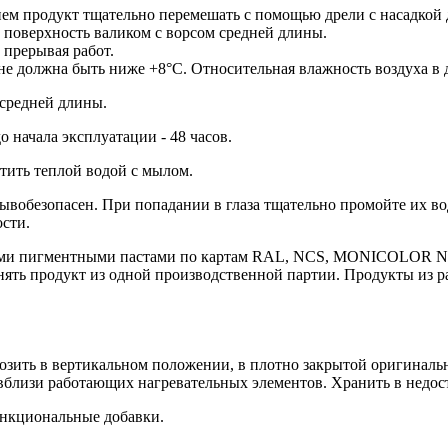
ем продукт тщательно перемешать с помощью дрели с насадкой д
 поверхность валиком с ворсом средней длины.
 прерывая работ.
не должна быть ниже +8°С. Относительная влажность воздуха в д
 средней длины.
до начала эксплуатации - 48 часов.
тить теплой водой с мылом.
ывобезопасен. При попадании в глаза тщательно промойте их вод
сти.
ими пигментными пастами по картам RAL, NCS, MONICOLOR NO
енять продукт из одной производственной партии. Продукты из
озить в вертикальном положении, в плотно закрытой оригинальн
близи работающих нагревательных элементов. Хранить в недост
ункциональные добавки.