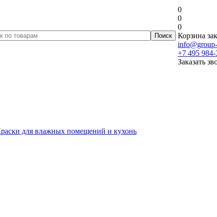
0
0
0
Корзина зак
info@group-
+7 495 984-
Заказать зв
раски для влажных помещений и кухонь