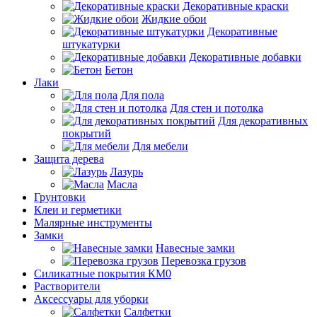
Декоративные краски
Жидкие обои
Декоративные
штукатурки
Декоративные добавки
Бетон
Лаки
Для пола
Для стен и потолка
Для декоративных
покрытий
Для мебели
Защита дерева
Лазурь
Масла
Грунтовки
Клеи и герметики
Малярные инструменты
Замки
Навесные замки
Перевозка грузов
Силикатные покрытия КМ0
Растворители
Аксессуары для уборки
Салфетки