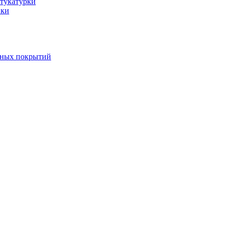
тукатурки
вки
вных покрытий