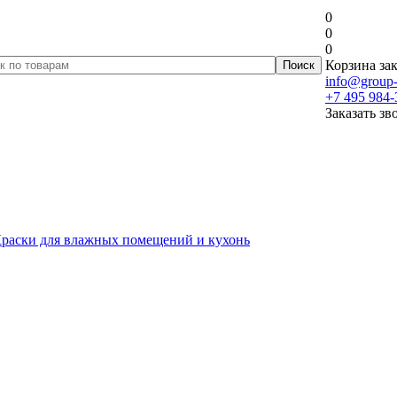
0
0
0
Корзина зак
info@group-
+7 495 984-
Заказать зв
раски для влажных помещений и кухонь