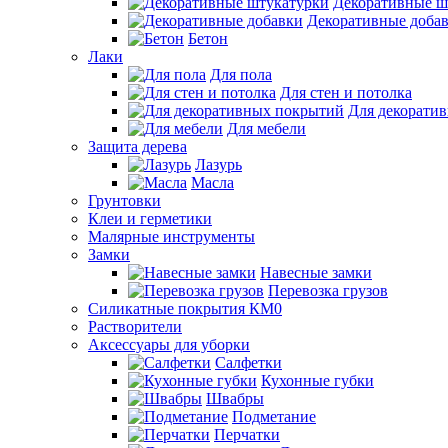
Декоративные ш
Декоративные доба
Бетон
Лаки
Для пола
Для стен и потолка
Для декорати
Для мебели
Защита дерева
Лазурь
Масла
Грунтовки
Клеи и герметики
Малярные инструменты
Замки
Навесные замки
Перевозка грузов
Силикатные покрытия КМ0
Растворители
Аксессуары для уборки
Салфетки
Кухонные губки
Швабры
Подметание
Перчатки