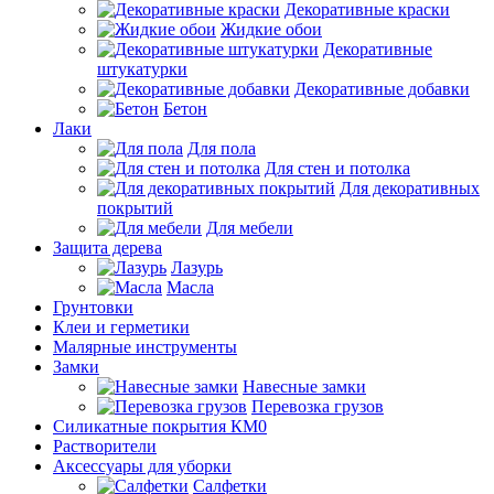
Декоративные краски
Жидкие обои
Декоративные
штукатурки
Декоративные добавки
Бетон
Лаки
Для пола
Для стен и потолка
Для декоративных
покрытий
Для мебели
Защита дерева
Лазурь
Масла
Грунтовки
Клеи и герметики
Малярные инструменты
Замки
Навесные замки
Перевозка грузов
Силикатные покрытия КМ0
Растворители
Аксессуары для уборки
Салфетки