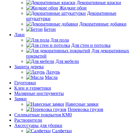
Декоративные краски
Жидкие обои
Декоративные
штукатурки
Декоративные добавки
Бетон
Лаки
Для пола
Для стен и потолка
Для декоративных
покрытий
Для мебели
Защита дерева
Лазурь
Масла
Грунтовки
Клеи и герметики
Малярные инструменты
Замки
Навесные замки
Перевозка грузов
Силикатные покрытия КМ0
Растворители
Аксессуары для уборки
Салфетки