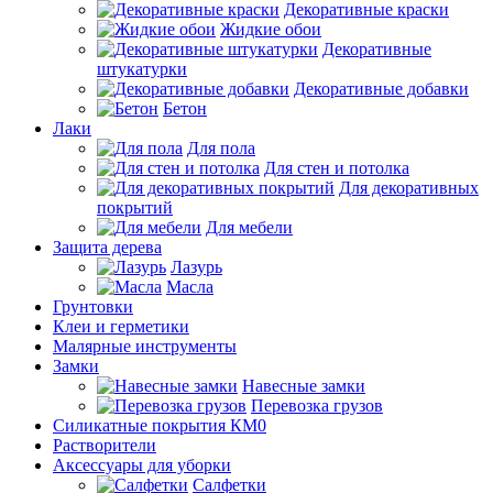
Декоративные краски
Жидкие обои
Декоративные
штукатурки
Декоративные добавки
Бетон
Лаки
Для пола
Для стен и потолка
Для декоративных
покрытий
Для мебели
Защита дерева
Лазурь
Масла
Грунтовки
Клеи и герметики
Малярные инструменты
Замки
Навесные замки
Перевозка грузов
Силикатные покрытия КМ0
Растворители
Аксессуары для уборки
Салфетки