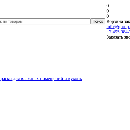
0
0
0
Корзина зак
info@group-
+7 495 984-
Заказать зв
раски для влажных помещений и кухонь