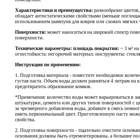
Характеристики и преимущества:
разнообразие цветов,
обладает антистатическими свойствами (меньше поглощае
использованием шампуня для ковров или схожих мягких ч
Поверхности:
может наноситься на широкий спектр повер
поверхности.
Технические параметры: площадь покрытия:
~ 3 м² на
огнестойкость: негорючий материал; инструменты: стекля
Инструкция по применению:
1. Подготовка материала - поместите необходимое количе
густая паста. Объем воды должен равняться 4 литрам на
предотвратить образование комков.
*Примечания: количество воды может варьироваться в зав
штукатурки, цемента или других типов поверхностей с ц
за чрезмерного добавления воды, добавьте в смесь немно
иметь первоначальный цвет. Приготовленную пасту можно
свойства.
2. Подготовка поверхности - тщательно очистите основа
основания должны быть отремонтированы, а большие пол