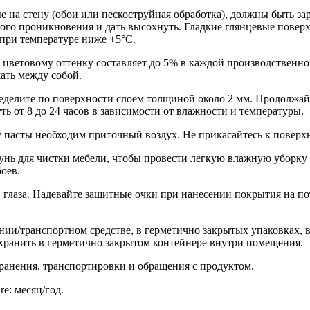
е на стену (обои или пескоструйная обработка), должны быть з
кого проникновения и дать высохнуть. Гладкие глянцевые пове
 при температуре ниже +5°С.
 цветовому оттенку составляет до 5% в каждой производственно
ать между собой.
еделите по поверхности слоем толщиной около 2 мм. Продолжайт
ть от 8 до 24 часов в зависимости от влажности и температуры.
у пасты необходим приточный воздух. Не прикасайтесь к поверхн
пунь для чистки мебели, чтобы провести легкую влажную уборку
оев.
в глаза. Надевайте защитные очки при нанесении покрытия на п
ии/транспортном средстве, в герметично закрытых упаковках, в
 хранить в герметично закрытом контейнере внутри помещения.
ранения, транспортировки и обращения с продуктом.
re: месяц/год.