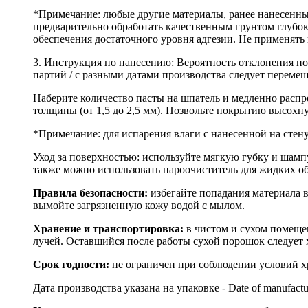
*Примечание: любые другие материалы, ранее нанесенны
предварительно обработать качественным грунтом глубо
обеспечения достаточного уровня адгезии. Не применять
3. Инструкция по нанесению: Вероятность отклонения по
партий / с разными датами производства следует перемеш
Наберите количество пасты на шпатель и медленно распр
толщины (от 1,5 до 2,5 мм). Позвольте покрытию высохну
*Примечание: для испарения влаги с нанесенной на стен
Уход за поверхностью: используйте мягкую губку и шам
также можно использовать пароочиститель для жидких об
Правила безопасности:
избегайте попадания материала 
вымойте загрязненную кожу водой с мылом.
Хранение и транспортировка:
в чистом и сухом помещен
лучей. Оставшийся после работы сухой порошок следует
Срок годности:
не ограничен при соблюдении условий х
Дата производства указана на упаковке - Date of manufactu