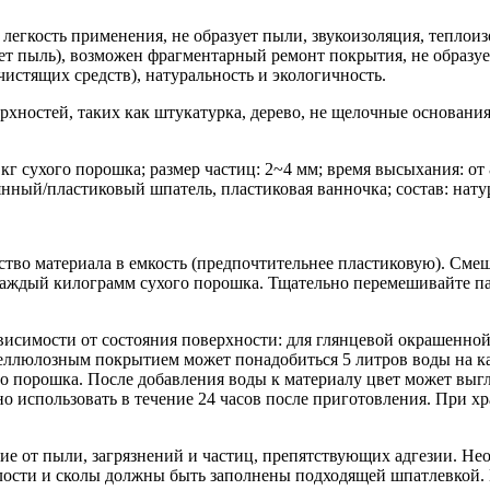
 легкость применения, не образует пыли, звукоизоляция, теплоиз
т пыль), возможен фрагментарный ремонт покрытия, не образуе
истящих средств), натуральность и экологичность.
хностей, таких как штукатурка, дерево, не щелочные основания
 кг сухого порошка; размер частиц: 2~4 мм; время высыхания: от
нный/пластиковый шпатель, пластиковая ванночка; состав: нату
ство материала в емкость (предпочтительнее пластиковую). Смеш
 каждый килограмм сухого порошка. Тщательно перемешивайте пас
исимости от состояния поверхности: для глянцевой окрашенной 
еллюлозным покрытием может понадобиться 5 литров воды на каж
го порошка. После добавления воды к материалу цвет может выг
 использовать в течение 24 часов после приготовления. При хр
ние от пыли, загрязнений и частиц, препятствующих адгезии. Н
ости и сколы должны быть заполнены подходящей шпатлевкой. П