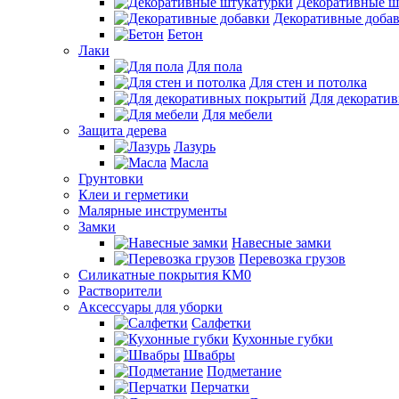
Декоративные ш
Декоративные доба
Бетон
Лаки
Для пола
Для стен и потолка
Для декорати
Для мебели
Защита дерева
Лазурь
Масла
Грунтовки
Клеи и герметики
Малярные инструменты
Замки
Навесные замки
Перевозка грузов
Силикатные покрытия КМ0
Растворители
Аксессуары для уборки
Салфетки
Кухонные губки
Швабры
Подметание
Перчатки