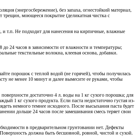
оляция (энергосбережение), без запаха, огнестойкий материал,
т трещин, моющееся покрытие (деликатная чистка с
, и т.п. Не подходит для нанесения на кирпичные, влажные
 8 до 24 часов в зависимости от влажности и температуры;
ральные текстильные волокна, клеевая основа, добавки.
айте порошок с теплой водой (не горячей), чтобы получилась
ту не менее 10 минут и далее вымесите ее руками, чтобы
поверхности достаточно 4 л. воды на 1 кг сухого порошка; для
дый 1 кг сухого продукта. Если паста недостаточно густая из-
лядеть немного темнее исходного. После высыхания паста будет
анении дольше 24 часов после замешивания смесь теряет свои
еобходимости в предварительном грунтовании нет. Дефекты
оверхность должна быть бесшовной, ровной, чистой и сухой.