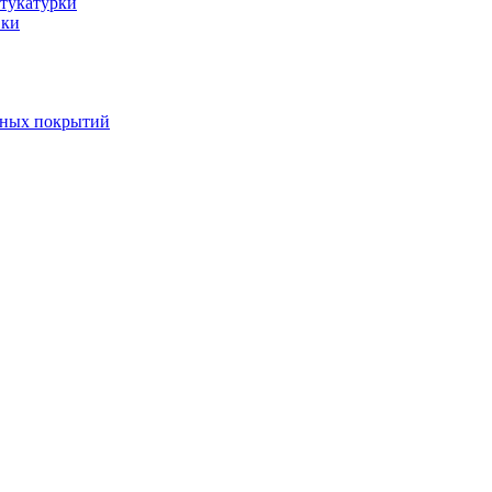
тукатурки
вки
вных покрытий