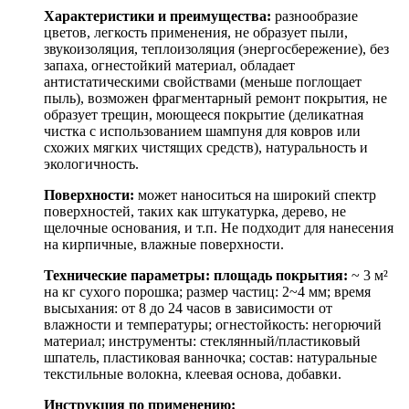
Характеристики и преимущества:
разнообразие
цветов, легкость применения, не образует пыли,
звукоизоляция, теплоизоляция (энергосбережение), без
запаха, огнестойкий материал, обладает
антистатическими свойствами (меньше поглощает
пыль), возможен фрагментарный ремонт покрытия, не
образует трещин, моющееся покрытие (деликатная
чистка с использованием шампуня для ковров или
схожих мягких чистящих средств), натуральность и
экологичность.
Поверхности:
может наноситься на широкий спектр
поверхностей, таких как штукатурка, дерево, не
щелочные основания, и т.п. Не подходит для нанесения
на кирпичные, влажные поверхности.
Технические параметры: площадь покрытия:
~ 3 м²
на кг сухого порошка; размер частиц: 2~4 мм; время
высыхания: от 8 до 24 часов в зависимости от
влажности и температуры; огнестойкость: негорючий
материал; инструменты: стеклянный/пластиковый
шпатель, пластиковая ванночка; состав: натуральные
текстильные волокна, клеевая основа, добавки.
Инструкция по применению: