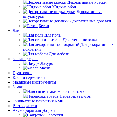
Декоративные краски
Жидкие обои
Декоративные
штукатурки
Декоративные добавки
Бетон
Лаки
Для пола
Для стен и потолка
Для декоративных
покрытий
Для мебели
Защита дерева
Лазурь
Масла
Грунтовки
Клеи и герметики
Малярные инструменты
Замки
Навесные замки
Перевозка грузов
Силикатные покрытия КМ0
Растворители
Аксессуары для уборки
Салфетки