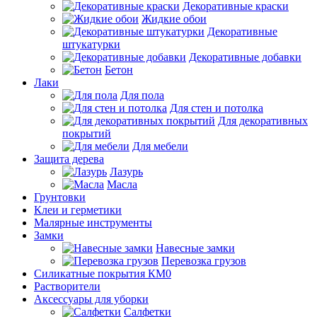
Декоративные краски
Жидкие обои
Декоративные
штукатурки
Декоративные добавки
Бетон
Лаки
Для пола
Для стен и потолка
Для декоративных
покрытий
Для мебели
Защита дерева
Лазурь
Масла
Грунтовки
Клеи и герметики
Малярные инструменты
Замки
Навесные замки
Перевозка грузов
Силикатные покрытия КМ0
Растворители
Аксессуары для уборки
Салфетки