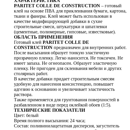
ХАРАКТЕРИСТИКА
PARITET COLLE DE CONSTRUCTION
– готовый
клей на основе ПВА для приклеивания бумаги, картона,
ткани и фанеры. Клей может быть использован в
качестве модифицирующей добавки в сухие
строительные смеси, штукатурки и шпатлевки
(цементные, полимерные, гипсовые, известковые).
ОБЛАСТЬ ПРИМЕНЕНИЯ
Готовый клей
PARITET COLLE DE
CONSTRUCTION
предназначен для внутренних работ.
После высыхания образует тонкую эластичную
прозрачную пленку. Легко наносится. Не токсичен. Не
имеет запаха. Не огнеопасен. Образует эластичную
пленку. Не пригоден для склеивания мебели и других
столярных работ.
В качестве добавки придает строительным смесям
удобную для нанесения консистенцию, повышает
адгезию к основанию и увеличивает эластичность
раствора.
Также применяется для грунтования поверхностей в
разбавленном в виде перед оклейкой обоев (1:5).
ТЕХНИЧЕСКИЕ ПОКАЗАТЕЛИ
Цвет: белый
Время полного высыхания: 24 часа;
Состав: поливинилацетатная дисперсия, загуститель