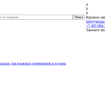
0
0
0
Корзина зак
info@group-
+7 495 984-
Заказать зв
раски для влажных помещений и кухонь