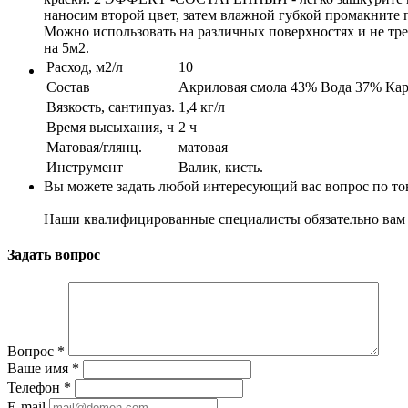
наносим второй цвет, затем влажной губкой промакните
Можно использовать на различных поверхностях и не тре
на 5м2.
Расход, м2/л
10
Cостав
Акриловая смола 43% Вода 37% Кар
Вязкость, сантипуаз.
1,4 кг/л
Время высыхания, ч
2 ч
Матовая/глянц.
матовая
Инструмент
Валик, кисть.
Вы можете задать любой интересующий вас вопрос по тов
Наши квалифицированные специалисты обязательно вам 
Задать вопрос
Вопрос
*
Ваше имя
*
Телефон
*
E-mail