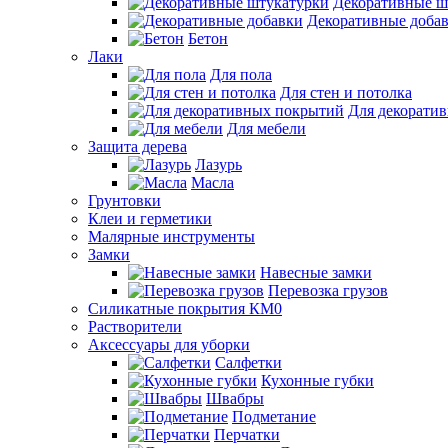
Декоративные ш
Декоративные доба
Бетон
Лаки
Для пола
Для стен и потолка
Для декорати
Для мебели
Защита дерева
Лазурь
Масла
Грунтовки
Клеи и герметики
Малярные инструменты
Замки
Навесные замки
Перевозка грузов
Силикатные покрытия КМ0
Растворители
Аксессуары для уборки
Салфетки
Кухонные губки
Швабры
Подметание
Перчатки