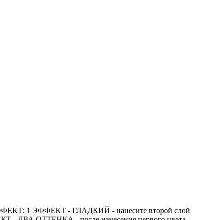
ФФЕКТ: 1 ЭФФЕКТ - ГЛАДКИЙ - нанесите второй слой
ЕКТ - ДВА ОТТЕНКА - после нанесения первого цвета