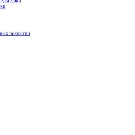
тукатурки
вки
вных покрытий