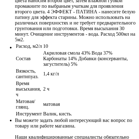
цвета наносим второй цвет, затем влажной губкой
промакните по выбраным учаткам для проявления
второго цвета. 4 ЭФФЕКТ - ПАТИНА - нанесите белую
патину для эффекта старины. Можно использовать на
различных поверхностях и не требует предварительного
грунтования или подготовки. Время высыхания 30
минут. Очищение инструментов - вода. Расход 500мл на
5м2.
Расход, м2/л
10
Акриловая смола 43% Вода 37%
Cостав
Карбонаты 14% Добавки (консерванты,
загуститель) 5%
Вязкость,
1,4 кг/л
сантипуаз.
Время
высыхания,
2 ч
ч
Матовая/
матовая
глянц.
Инструмент
Валик, кисть.
Вы можете задать любой интересующий вас вопрос по
товару или работе магазина.
Наши квалифицированные специалисты обязательно