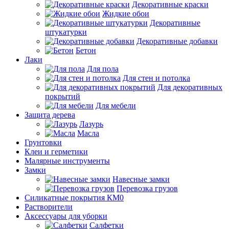
Декоративные краски
Жидкие обои
Декоративные
штукатурки
Декоративные добавки
Бетон
Лаки
Для пола
Для стен и потолка
Для декоративных
покрытий
Для мебели
Защита дерева
Лазурь
Масла
Грунтовки
Клеи и герметики
Малярные инструменты
Замки
Навесные замки
Перевозка грузов
Силикатные покрытия КМ0
Растворители
Аксессуары для уборки
Салфетки