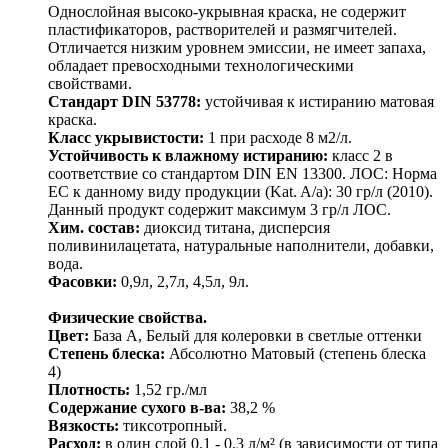
Однослойная высоко-укрывная краска, не содержит
пластификаторов, растворителей и размягчителей.
Отличается низким уровнем эмиссии, не имеет запаха,
обладает превосходными технологическими
свойствами.
Стандарт DIN 53778:
устойчивая к истиранию матовая
краска.
Класс укрывистости:
1 при расходе 8 м2/л.
Устойчивость к влажному истиранию:
класс 2 в
соответствие со стандартом DIN EN 13300. ЛОС: Норма
ЕС к данному виду продукции (Kat. A/а): 30 гр/л (2010).
Данный продукт содержит максимум 3 гр/л ЛОС.
Хим. состав:
диоксид титана, дисперсия
поливинилацетата, натуральные наполнители, добавки,
вода.
Фасовки:
0,9л, 2,7л, 4,5л, 9л.
Физические свойства.
Цвет:
База А, Белый для колеровки в светлые оттенки
Степень блеска:
Абсолютно Матовый (степень блеска
4)
Плотность:
1,52 гр./мл
Содержание сухого в-ва:
38,2 %
Вязкость:
тиксотропный.
Расход:
в один слой 0.1 - 0.3 л/м² (в зависимости от типа