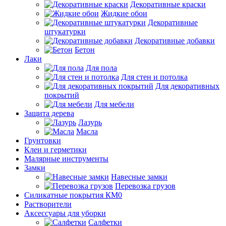
Декоративные краски
Жидкие обои
Декоративные
штукатурки
Декоративные добавки
Бетон
Лаки
Для пола
Для стен и потолка
Для декоративных
покрытий
Для мебели
Защита дерева
Лазурь
Масла
Грунтовки
Клеи и герметики
Малярные инструменты
Замки
Навесные замки
Перевозка грузов
Силикатные покрытия КМ0
Растворители
Аксессуары для уборки
Салфетки