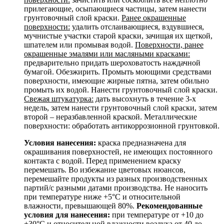
прилегающие, осыпающиеся частицы, затем нанести
грунтовочный слой краски.
Ранее окрашенные
поверхности:
удалить отслаивающиеся, вздувшиеся,
мучнистые участки старой краски, зачищая их щеткой,
шпателем или промывая водой.
Поверхности, ранее
окрашенные эмалями или масляными красками:
предварительно придать шероховатость наждачной
бумагой. Обезжирить. Промыть моющими средствами
поверхности, имеющие жирные пятна, затем обильно
промыть их водой. Нанести грунтовочный слой краски.
Свежая штукатурка:
дать высохнуть в течение 3-х
недель, затем нанести грунтовочный слой краски, затем
второй – неразбавленной краской. Металлические
поверхности: обработать антикоррозионной грунтовкой.
Условия нанесения:
краска предназначена для
окрашивания поверхностей, не имеющих постоянного
контакта с водой. Перед применением краску
перемешать. Во избежание цветовых нюансов,
перемешайте продукты из разных производственных
партий/с разными датами производства. Не наносить
при температуре ниже +5°С и относительной
влажности, превышающей 80%.
Рекомендованные
условия для нанесения:
при температуре от +10 до
+30°С и относительной влажности воздуха от 40 до