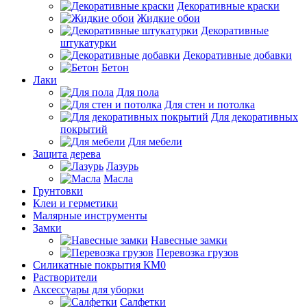
Декоративные краски
Жидкие обои
Декоративные
штукатурки
Декоративные добавки
Бетон
Лаки
Для пола
Для стен и потолка
Для декоративных
покрытий
Для мебели
Защита дерева
Лазурь
Масла
Грунтовки
Клеи и герметики
Малярные инструменты
Замки
Навесные замки
Перевозка грузов
Силикатные покрытия КМ0
Растворители
Аксессуары для уборки
Салфетки