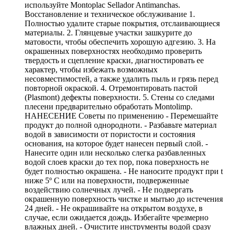
используйте Montoplac Sellador Antimanchas.
Восстановление и техническое обслуживание 1.
Полностью удалите старые покрытия, отслаивающиеся
материалы. 2. Глянцевые участки зашкурите до
матовости, чтобы обеспечить хорошую адгезию. 3. На
окрашенных поверхностях необходимо проверить
твердость и сцепление краски, диагностировать ее
характер, чтобы избежать возможных
несовместимостей, а также удалить пыль и грязь перед
повторной окраской. 4. Отремонтировать пастой
(Plasmont) дефекты поверхности. 5. Стены со следами
плесени предварительно обработать Montolimp.
НАНЕСЕНИЕ Советы по применению - Перемешайте
продукт до полной однородноти. - Разбавьте материал
водой в зависимости от пористости и состояния
основания, на которое будет нанесен первый слой. -
Нанесите один или несколько слегка разбавленных
водой слоев краски до тех пор, пока поверхность не
будет полностью окрашена. - Не наносите продукт при t
ниже 5º C или на поверхности, подверженные
воздействию солнечных лучей. - Не подвергать
окрашенную поверхность чистке и мытью до истечения
24 дней. - Не окрашивайте на открытом воздухе, в
случае, если ожидается дождь. Избегайте чрезмерно
влажных дней. - Очистите инструменты водой сразу