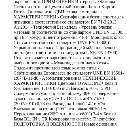
окрашивания. ПРИМЕНЕНИЕ Интерьеры / Фасады
Стены и потолки Цементный раствор Бетон Кирпич
Готеле Гипсокартон, ДВП, схожие материалы
ХАРАКТЕРИСТИКИ - Сертификация безопасности для
игрушек в соответствии со стандартом EN 71-3:2013 +
A1:2014 - Технология Без капель - Уровень блеска:
матовый (в соответствии со стандартом UNE-EN 13300,
при 85° коэффициент отражения <10) - Моющаяся: класс
1 (в соответствии со стандартом UNE-EN 13300) -
Укрывистость: класс 1 при расходе 6 м2/л для белого
цвета (в соответствии со стандартом UNE-EN 13300).
Показатели могут варьироваться в зависимости от
выбранного цвета. - Мультиадгезионная краска -
Содержит противоплесневые компоненты -
Сертификация Еврокласса по стандарту UNE EN 13501-
1:07: B-s1-d0 - Ароматизированная ТЕХНИЧЕСКИЕ
ХАРАКТЕРИСТИКИ Цвет/База OVALDINE+ белый
Удельный вес 1,37± 0,05 кг/л Вязкость 70 +/- 5 PO
Содержание сухого в-ва по объему 39± 1 Содержание
сухого в-ва по весу 57± 1 ЛОС Cat. a/BA 75/30
(2007/2010):0,78 г/л Расход на 1 слой 14-16 м²/л
Высыхание на отлип (20ºC отн. влажн:60%) 1 ч
Перекрашивание (20ºC отн. влажн:60%) 3-4 ч Белый
Базы BL, IN y TR Колеровка по системе Tintométrico
ПОДГОТОВКА ПОВЕРХНОСТИ Новые основания