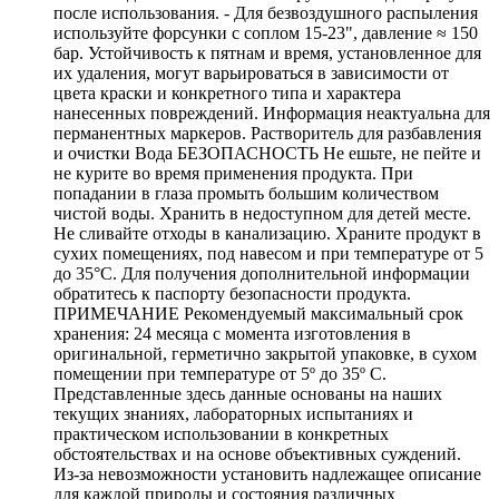
после использования. - Для безвоздушного распыления
используйте форсунки с соплом 15-23", давление ≈ 150
бар. Устойчивость к пятнам и время, установленное для
их удаления, могут варьироваться в зависимости от
цвета краски и конкретного типа и характера
нанесенных повреждений. Информация неактуальна для
перманентных маркеров. Растворитель для разбавления
и очистки Вода БЕЗОПАСНОСТЬ Не ешьте, не пейте и
не курите во время применения продукта. При
попадании в глаза промыть большим количеством
чистой воды. Хранить в недоступном для детей месте.
Не сливайте отходы в канализацию. Храните продукт в
сухих помещениях, под навесом и при температуре от 5
до 35°C. Для получения дополнительной информации
обратитесь к паспорту безопасности продукта.
ПРИМЕЧАНИЕ Рекомендуемый максимальный срок
хранения: 24 месяца с момента изготовления в
оригинальной, герметично закрытой упаковке, в сухом
помещении при температуре от 5º до 35º C.
Представленные здесь данные основаны на наших
текущих знаниях, лабораторных испытаниях и
практическом использовании в конкретных
обстоятельствах и на основе объективных суждений.
Из-за невозможности установить надлежащее описание
для каждой природы и состояния различных