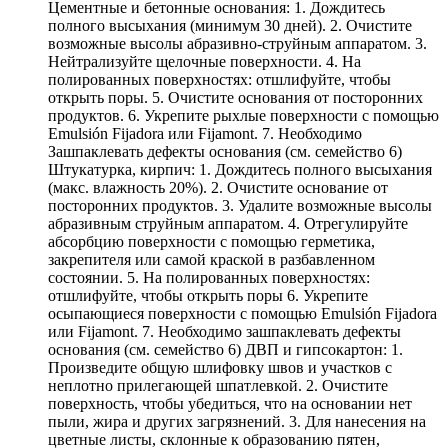
Цементные и бетонные основания: 1. Дождитесь
полного высыхания (минимум 30 дней). 2. Очистите
возможные высолы абразивно-струйным аппаратом. 3.
Нейтрализуйте щелочные поверхности. 4. На
полированных поверхностях: отшлифуйте, чтобы
открыть поры. 5. Очистите основания от посторонних
продуктов. 6. Укрепите рыхлые поверхности с помощью
Emulsión Fijadora или Fijamont. 7. Необходимо
Зашпаклевать дефекты основания (см. семейство 6)
Штукатурка, кирпич: 1. Дождитесь полного высыхания
(макс. влажность 20%). 2. Очистите основание от
посторонних продуктов. 3. Удалите возможные высолы
абразивным струйным аппаратом. 4. Отрегулируйте
абсорбцию поверхности с помощью герметика,
закрепителя или самой краской в разбавленном
состоянии. 5. На полированных поверхностях:
отшлифуйте, чтобы открыть поры 6. Укрепите
осыпающиеся поверхности с помощью Emulsión Fijadora
или Fijamont. 7. Необходимо зашпаклевать дефекты
основания (см. семейство 6) ДВП и гипсокартон: 1.
Произведите общую шлифовку швов и участков с
неплотно прилегающей шпатлевкой. 2. Очистите
поверхность, чтобы убедиться, что на основании нет
пыли, жира и других загрязнений. 3. Для нанесения на
цветные листы, склонные к образованию пятен,