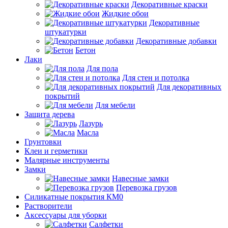
Декоративные краски
Жидкие обои
Декоративные
штукатурки
Декоративные добавки
Бетон
Лаки
Для пола
Для стен и потолка
Для декоративных
покрытий
Для мебели
Защита дерева
Лазурь
Масла
Грунтовки
Клеи и герметики
Малярные инструменты
Замки
Навесные замки
Перевозка грузов
Силикатные покрытия КМ0
Растворители
Аксессуары для уборки
Салфетки