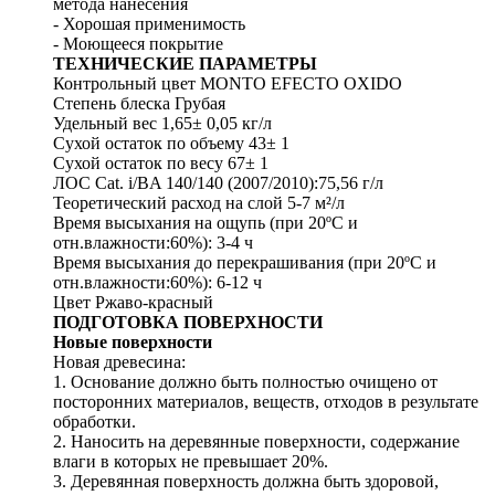
метода нанесения
- Хорошая применимость
- Моющееся покрытие
ТЕХНИЧЕСКИЕ ПАРАМЕТРЫ
Контрольный цвет MONTO EFECTO OXIDO
Степень блеска Грубая
Удельный вес 1,65± 0,05 кг/л
Сухой остаток по объему 43± 1
Сухой остаток по весу 67± 1
ЛОС Cat. i/BA 140/140 (2007/2010):75,56 г/л
Теоретический расход на слой 5-7 м²/л
Время высыхания на ощупь (при 20ºC и
отн.влажности:60%): 3-4 ч
Время высыхания до перекрашивания (при 20ºC и
отн.влажности:60%): 6-12 ч
Цвет Ржаво-красный
ПОДГОТОВКА ПОВЕРХНОСТИ
Новые поверхности
Новая древесина:
1. Основание должно быть полностью очищено от
посторонних материалов, веществ, отходов в результате
обработки.
2. Наносить на деревянные поверхности, содержание
влаги в которых не превышает 20%.
3. Деревянная поверхность должна быть здоровой,