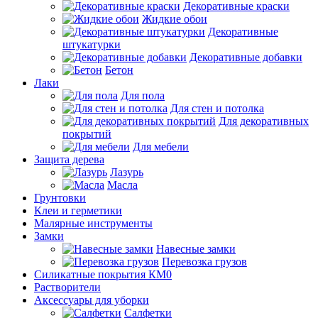
Декоративные краски
Жидкие обои
Декоративные
штукатурки
Декоративные добавки
Бетон
Лаки
Для пола
Для стен и потолка
Для декоративных
покрытий
Для мебели
Защита дерева
Лазурь
Масла
Грунтовки
Клеи и герметики
Малярные инструменты
Замки
Навесные замки
Перевозка грузов
Силикатные покрытия КМ0
Растворители
Аксессуары для уборки
Салфетки