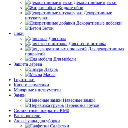
Декоративные краски
Жидкие обои
Декоративные
штукатурки
Декоративные добавки
Бетон
Лаки
Для пола
Для стен и потолка
Для декоративных
покрытий
Для мебели
Защита дерева
Лазурь
Масла
Грунтовки
Клеи и герметики
Малярные инструменты
Замки
Навесные замки
Перевозка грузов
Силикатные покрытия КМ0
Растворители
Аксессуары для уборки
Салфетки