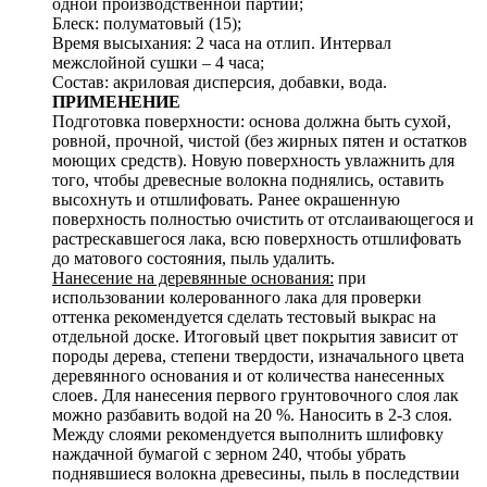
одной производственной партии;
Блеск: полуматовый (15);
Время высыхания: 2 часа на отлип. Интервал
межслойной сушки – 4 часа;
Состав: акриловая дисперсия, добавки, вода.
ПРИМЕНЕНИЕ
Подготовка поверхности: основа должна быть сухой,
ровной, прочной, чистой (без жирных пятен и остатков
моющих средств). Новую поверхность увлажнить для
того, чтобы древесные волокна поднялись, оставить
высохнуть и отшлифовать. Ранее окрашенную
поверхность полностью очистить от отслаивающегося и
растрескавшегося лака, всю поверхность отшлифовать
до матового состояния, пыль удалить.
Нанесение на деревянные основания:
при
использовании колерованного лака для проверки
оттенка рекомендуется сделать тестовый выкрас на
отдельной доске. Итоговый цвет покрытия зависит от
породы дерева, степени твердости, изначального цвета
деревянного основания и от количества нанесенных
слоев. Для нанесения первого грунтовочного слоя лак
можно разбавить водой на 20 %. Наносить в 2-3 слоя.
Между слоями рекомендуется выполнить шлифовку
наждачной бумагой с зерном 240, чтобы убрать
поднявшиеся волокна древесины, пыль в последствии