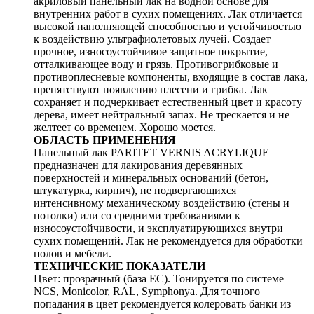
акриловый панельный лак на водной основе для
внутренних работ в сухих помещениях. Лак отличается
высокой наполняющей способностью и устойчивостью
к воздействию ультрафиолетовых лучей. Создает
прочное, износоустойчивое защитное покрытие,
отталкивающее воду и грязь. Противогрибковые и
противоплесневые компоненты, входящие в состав лака,
препятствуют появлению плесени и грибка. Лак
сохраняет и подчеркивает естественный цвет и красоту
дерева, имеет нейтральный запах. Не трескается и не
желтеет со временем. Хорошо моется.
ОБЛАСТЬ ПРИМЕНЕНИЯ
Панельный лак PARITET VERNIS ACRYLIQUE
предназначен для лакирования деревянных
поверхностей и минеральных оснований (бетон,
штукатурка, кирпич), не подвергающихся
интенсивному механическому воздействию (стены и
потолки) или со средними требованиями к
износоустойчивости, и эксплуатирующихся внутри
сухих помещений. Лак не рекомендуется для обработки
полов и мебели.
ТЕХНИЧЕСКИЕ ПОКАЗАТЕЛИ
Цвет: прозрачный (база ЕС). Тонируется по системе
NCS, Monicolor, RAL, Symphonya. Для точного
попадания в цвет рекомендуется колеровать банки из