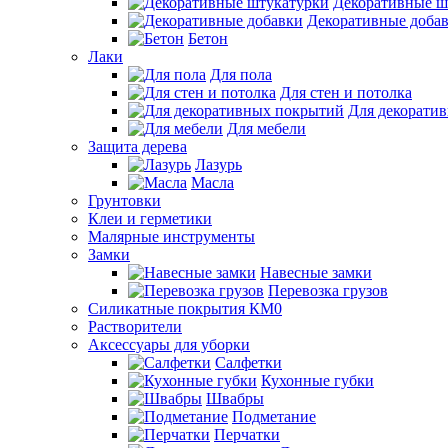
Декоративные ш
Декоративные доба
Бетон
Лаки
Для пола
Для стен и потолка
Для декорати
Для мебели
Защита дерева
Лазурь
Масла
Грунтовки
Клеи и герметики
Малярные инструменты
Замки
Навесные замки
Перевозка грузов
Силикатные покрытия КМ0
Растворители
Аксессуары для уборки
Салфетки
Кухонные губки
Швабры
Подметание
Перчатки