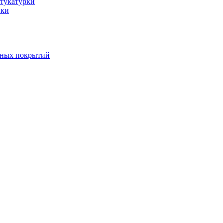
тукатурки
вки
вных покрытий