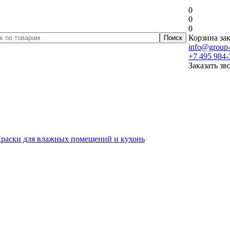
0
0
0
Корзина зак
info@group-
+7 495 984-
Заказать зв
раски для влажных помещений и кухонь